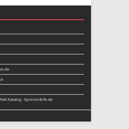
is.de
us
 Web Katalog - Sponsor4Life.de